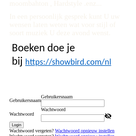
moombahton , Hardstyle .enz...
In een persoonlijk gesprek kunt U uw
wensen laten weten wat voor stijl of
soort muziek U deze avond wenst.
Boeken doe je
bij
https://showbird.com/nl
Gebruikersnaam
Gebruikersnaam
Wachtwoord
Wachtwoord
Login
Wachtwoord vergeten?
Wachtwoord opnieuw instellen