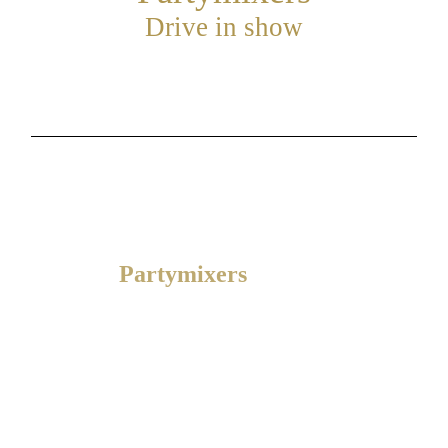
Drive in show
Welkom op onze website
Zoekt U een goede en betaalbare
drive in show.
Wij van
P
artymixers
bezorgen U een
veel belovend feest.
Met een DJ duo dat garant staat voor
gezelligheid en een swingende
dansvloer.