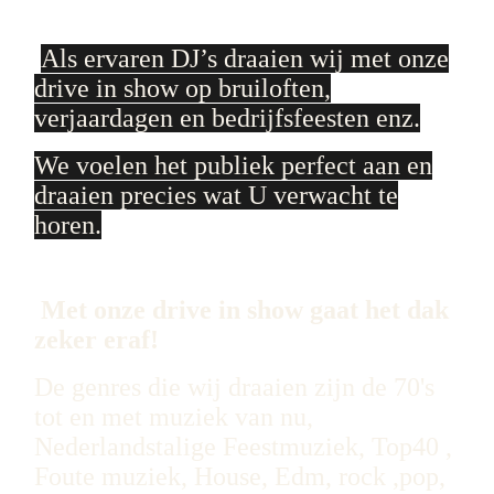
Als ervaren DJ’s draaien wij met onze
drive in show op bruiloften,
verjaardagen en bedrijfsfeesten enz.
We voelen het publiek perfect aan en
draaien precies wat U verwacht te
horen.
Met onze drive in show gaat het dak
zeker eraf!
De genres die wij draaien zijn de 70's
tot en met muziek van nu,
Nederlandstalige Feestmuziek, Top40 ,
Foute muziek, House, Edm, rock ,pop,