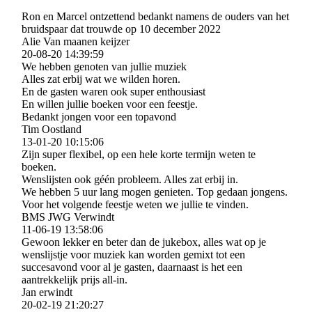
Ron en Marcel ontzettend bedankt namens de ouders van het
bruidspaar dat trouwde op 10 december 2022
Alie Van maanen keijzer
20-08-20
14:39:59
We hebben genoten van jullie muziek
Alles zat erbij wat we wilden horen.
En de gasten waren ook super enthousiast
En willen jullie boeken voor een feestje.
Bedankt jongen voor een topavond
Tim Oostland
13-01-20
10:15:06
Zijn super flexibel, op een hele korte termijn weten te
boeken.
Wenslijsten ook géén probleem. Alles zat erbij in.
We hebben 5 uur lang mogen genieten. Top gedaan jongens.
Voor het volgende feestje weten we jullie te vinden.
BMS JWG Verwindt
11-06-19
13:58:06
Gewoon lekker en beter dan de jukebox, alles wat op je
wenslijstje voor muziek kan worden gemixt tot een
succesavond voor al je gasten, daarnaast is het een
aantrekkelijk prijs all-in.
Jan erwindt
20-02-19
21:20:27